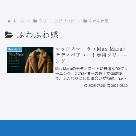
ホーム
クリーニングブログ
ふわふわ感
ふわふわ感
マックスマーラ（Max Mara）
MaxMara
テディベアコート専用クリーニ
ング
Max Maraのテディコートに最適なDXクリ
ーニング。北九州唯一の静止立体乾燥
で、ふんわりとした風合いが持続。価格
約1万円・納期2週間〜1ヶ月。
2025.07.28
2026.05.10