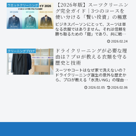
ン後。料金相場（1,500〜16,500円）と自
【2026年版】スーツクリーニン
ウエットクリーニング
宅ケアで節約するコツも掲載。
グ完全ガイド｜3つのコースを
使い分ける「賢い投資」の極意
ビジネスパーソンにとって、スーツは単
なる衣服ではありません。それは信頼を
勝ち取るための「鎧」であり、共に戦う
「相棒」です。しかし、2026年現在、資
2026.02.24
材費や人件費の高騰により、東京都区部
でのスーツ上下のクリーニング相場は前
ドライクリーニングが必要な理
クリーニングブログ
年比9%増となるなど...
由は？プロが教える衣類を守る
歴史と技術
スーツやコートはなぜ家で洗えないの？
ドライクリーニング誕生の意外な歴史か
ら、プロが教える「水洗いNG」の理由ま
で分かりやすく解説。北九州市小倉南区
2026.02.05
2026.02.06
のファミリークリーニング店主が、大切
なお洋服を長持ちさせる秘訣をお届けし
ます。