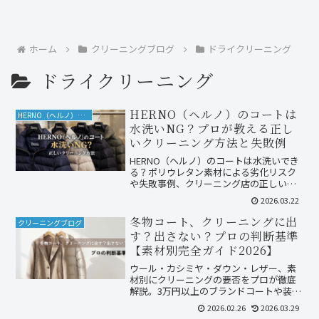
ホーム
クリーニングブログ
ドライクリーニング
ドライクリーニング
HERNO（ヘルノ）のコートは
HERNO（ヘルノ）クリーニング
水洗いNG？プロが教える正し
いクリーニング方法と失敗例
HERNO（ヘルノ）のコートは水洗いでき
る？ポリウレタン素材による劣化リスク
や失敗事例、クリーニング店の正しい対
応方法を北九州の専門店が解説。
2026.03.22
冬物コート、クリーニングに出
クリーニングブログ
す？出さない？プロの判断基準
【素材別完全ガイド2026】
ウール・カシミヤ・ダウン・レザー、素
材別にクリーニングの要否をプロが徹底
解説。3万円以上のブランドコートや装飾
付きは必須、ポリエステルは自宅洗濯で
2026.02.26
2026.03.29
OK。最適なタイミングは3〜4月のシーズ