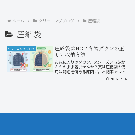
ホーム
クリーニングブログ
圧縮袋
圧縮袋
圧縮袋はNG？冬物ダウンの正
クリーニングブログ
しい収納方法
お気に入りのダウン、来シーズンもふか
ふかのまま着ませんか？実は圧縮袋の使
用は羽毛を傷める原因に。本記事では、
ダウンやカシミヤを長持ちさせる「吊る
2026.02.14
し保管」のコツや湿気対策を専門的な視
点で解説。衣替え前に必ずチェックした
い正しい収納ルールをご紹介します。