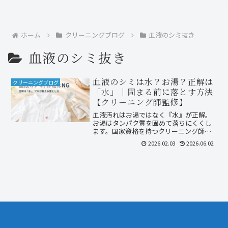
ホーム
クリーニングブログ
血液のシミ抜き
血液のシミ抜き
血液のシミは水？お湯？正解は
クリーニングブログ
「水」｜固まる前に落とす方法
【クリーニング師監修】
血液汚れはお湯ではなく『水』が正解。
お湯はタンパク質を固めて落ちにくくし
ます。国家資格を持つクリーニング師
が、自宅でできる血液のシミ抜き手順
2026.02.03
2026.06.02
と、洗剤の選び方をわかりやすく解説し
ます。