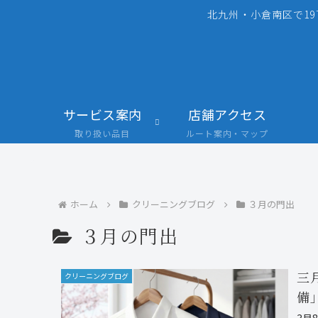
北九州・小倉南区で19
サービス案内
店舗アクセス
取り扱い品目
ルート案内・マップ
ホーム
クリーニングブログ
３月の門出
３月の門出
三
クリーニングブログ
備
3月