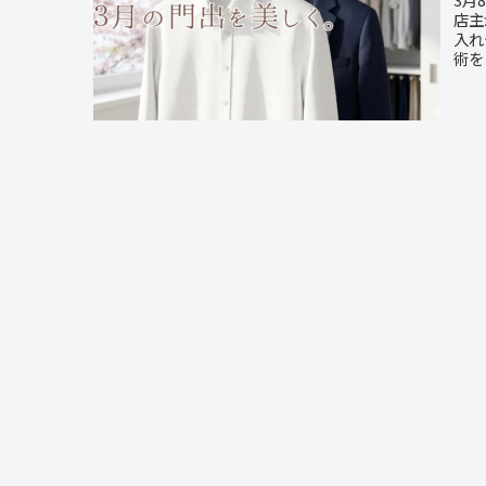
店主
入れ
術を