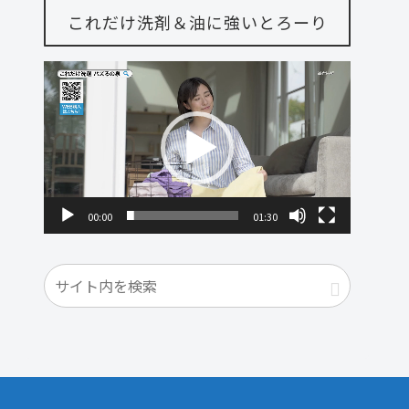
これだけ洗剤＆油に強いとろーり
動
画
プ
レ
ー
ヤ
00:00
01:30
ー