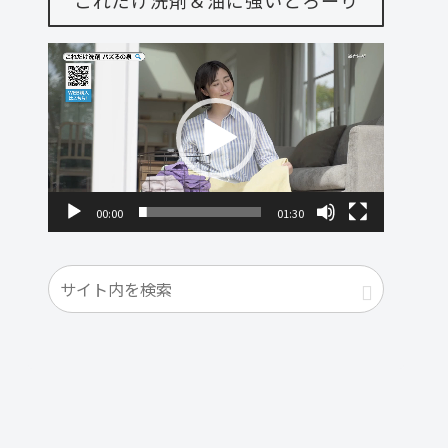
動
画
プ
レ
ー
ヤ
00:00
01:30
ー