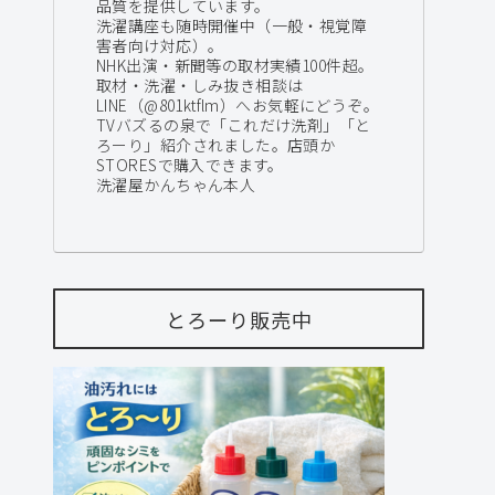
品質を提供しています。
洗濯講座も随時開催中（一般・視覚障
害者向け対応）。
NHK出演・新聞等の取材実績100件超。
取材・洗濯・しみ抜き相談は
LINE（@801ktflm）へお気軽にどうぞ。
TVバズるの泉で「これだけ洗剤」「と
ろーり」紹介されました。店頭か
STORESで購入できます。
洗濯屋かんちゃん本人
とろーり販売中