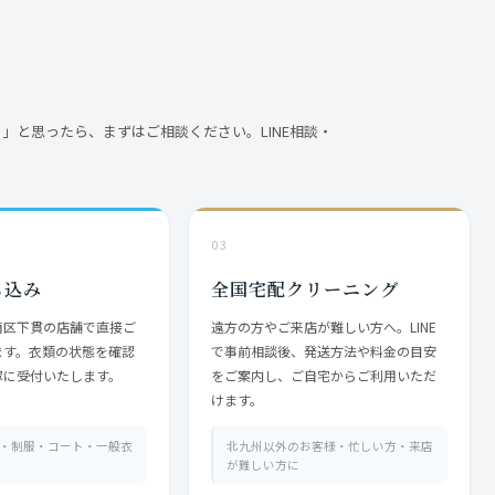
」と思ったら、まずはご相談ください。LINE相談・
03
ち込み
全国宅配クリーニング
南区下貫の店舗で直接ご
遠方の方やご来店が難しい方へ。LINE
ます。衣類の状態を確認
で事前相談後、発送方法や料金の目安
寧に受付いたします。
をご案内し、ご自宅からご利用いただ
けます。
・制服・コート・一般衣
北九州以外のお客様・忙しい方・来店
が難しい方に