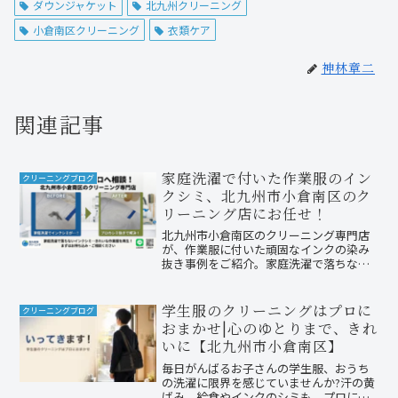
ダウンジャケット
北九州クリーニング
小倉南区クリーニング
衣類ケア
神林章二
関連記事
家庭洗濯で付いた作業服のイン
クリーニングブログ
クシミ、北九州市小倉南区のク
リーニング店にお任せ！
北九州市小倉南区のクリーニング専門店
が、作業服に付いた頑固なインクの染み
抜き事例をご紹介。家庭洗濯で落ちな
い、むしろ広がってしまったインク汚れ
も諦めないでください。プロの技術で大
切な仕事着を再生。LINEでの事前相談も
学生服のクリーニングはプロに
クリーニングブログ
受付中です！
おまかせ|心のゆとりまで、きれ
いに【北九州市小倉南区】
毎日がんばるお子さんの学生服、おうち
の洗濯に限界を感じていませんか?汗の黄
ばみ、給食やインクのシミも、プロにお