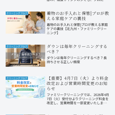
まかせを。創業56年・国家資格クリーニ
ング師のファミリークリーニング(北九州
小倉南区)が、学生服を心のゆとりごとき
着物のお手入れと保管|プロが教
クリーニングブログ
れいにします。試験など大事な日の前
える家庭ケアの裏技
も、小さなシミでもお気軽にご相談を。
着物のお手入れと保管|プロが教える家庭
ケアの裏技【北九州・ファミリークリー
ニング】
ダウンは毎年クリーニングする
クリーニングブログ
べき？
ダウンは毎年クリーニングするべき？長
持ちさせる正しい頻度
【重要】4月7日（火）より料金
クリーニングブログ
改定および営業時間変更のお知
らせ
ファミリークリーニングでは、2026年4月
7日（火）受付分よりクリーニング料金を
改定し、営業時間を一部変更いたしま
す。現行料金での受付は4月5日（日）ま
で。4月6日（月）は準備のため休業いた