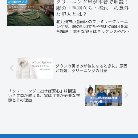
します。
クリーニング屋が本音で解説！
お洋服のケア述
服の「毛羽立ち・擦れ」の意外
な犯人とは？
北九州市小倉南区のファミリークリーニ
ングが、服の毛羽立ちや擦れの原因を本
音解説！ 意外な犯人はネックレスやバッ
グ？Tシャツの首回りのヨレや生地を傷め
ないためのアクセサリー選びなど、お気
に入りの一着を長持ちさせる秘訣をご紹
介。
ダウンの黄ばみが気になるときに。原因
と対処、クリーニングの目安
「クリーニングに出せば安心」は間違
い？プロが教える、実は注意が必要な衣
類とその理由