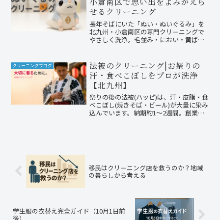
小倉南区で思い出をよみがえら
せるクリーニング
長年そばにいた「ぬい・ぬいぐるみ」を
北九州・小倉南区の専門クリーニングで
やさしく洗浄。毛並み・におい・黄ばみ
をケアし、癒しの時間をもう一度。
法被のクリーニング|お祭りの
クリーニングブログ
汗・食べこぼしをプロが洗浄
【北九州】
祭りの後の法被(ハッピ)は、汗・皮脂・食
べこぼし(焼きそば・ビール)が大量に染み
込んでいます。納期約1〜2週間。創業
1970年・国家資格クリーニング師のファ
ミリークリーニング(北九州小倉南区)が、
プリント色落ち対策・縮み防止のプロの
「お祭り衣装クリーニング」、団体預か
り、当日仕上げ、全国宅配対応まで解
説。
移民はクリーニング店を救うのか？――地域
の暮らしから考える
学生服の衣替え完全ガイド（10月1日前
後）