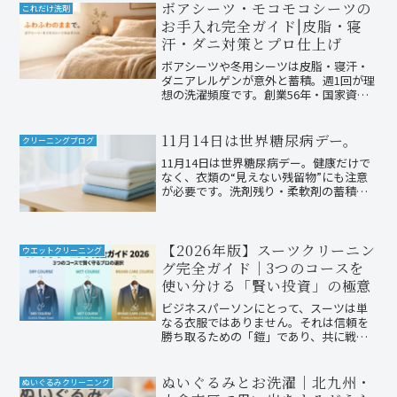
ボアシーツ・モコモコシーツの
これだけ洗剤
お手入れ完全ガイド|皮脂・寝
汗・ダニ対策とプロ仕上げ
ボアシーツや冬用シーツは皮脂・寝汗・
ダニアレルゲンが意外と蓄積。週1回が理
想の洗濯頻度です。創業56年・国家資格
クリーニング師のファミリークリーニン
グ(北九州小倉南区)が、寝具の汚れの正
体、家庭での正しい洗濯手順、絶対NG対
11月14日は世界糖尿病デー。
クリーニングブログ
応、プロの静止立体乾燥仕上げ、シーン
11月14日は世界糖尿病デー。健康だけで
別ガイドまで完全解説。
なく、衣類の“見えない残留物”にも注意
が必要です。洗剤残り・柔軟剤の蓄積・
皮脂汚れなど、肌トラブルを防ぐ洗濯ケ
アをプロがわかりやすく解説。
【2026年版】スーツクリーニン
ウエットクリーニング
グ完全ガイド｜3つのコースを
使い分ける「賢い投資」の極意
ビジネスパーソンにとって、スーツは単
なる衣服ではありません。それは信頼を
勝ち取るための「鎧」であり、共に戦う
「相棒」です。しかし、2026年現在、資
材費や人件費の高騰により、東京都区部
でのスーツ上下のクリーニング相場は前
ぬいぐるみとお洗濯｜北九州・
ぬいぐるみクリーニング
年比9%増となるなど...