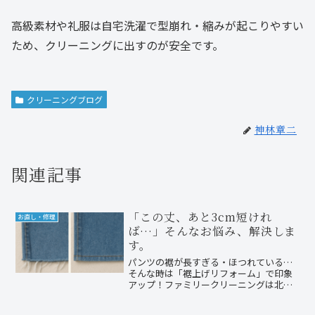
高級素材や礼服は自宅洗濯で型崩れ・縮みが起こりやすい
ため、クリーニングに出すのが安全です。
クリーニングブログ
神林章二
関連記事
「この丈、あと3cm短けれ
お直し・修理
ば…」そんなお悩み、解決しま
す。
パンツの裾が長すぎる・ほつれている…
そんな時は「裾上げリフォーム」で印象
アップ！ファミリークリーニングは北九
州市小倉南区で裾上げ・丈詰めに対応。
LINEで簡単お見積りも。