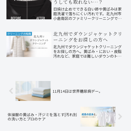
うしても取れない…？
ょう。
日焼け止めでできる白い跡や黄ばみは家
庭洗濯で落ちにくい汚れです。北九州市
小倉南区のファミリークリーニングで
は、しみ抜き＋静止立体乾燥で大切な衣
類を元の美しさに戻します。
北九州でダウンジャケットクリ
クリーニングの知識
ーニングをお探しの方へ
北九州でダウンジャケットクリーニング
をお探しの方へ。黄ばみ・におい・皮脂
汚れなど、家庭では難しいダウンのトラ
ブルを丁寧にケアします。小倉南区のク
リーニング店がダウンのお手入れ方法と
クリーニングの目安を解説。
11月14日は世界糖尿病デー。
体操服の黄ばみ・汗ジミを落とす|汚れ別
の洗い方とプロのケア