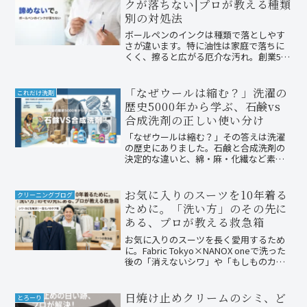
クが落ちない|プロが教える種類
アまで解説。
別の対処法
ボールペンのインクは種類で落としやす
さが違います。特に油性は家庭で落ちに
くく、擦ると広がる厄介な汚れ。創業56
年・国家資格クリーニング師のファミリ
ークリーニング(北九州小倉南区)が、イン
ク種類別の対処、落ちない理由、やって
「なぜウールは縮む？」洗濯の
これだけ洗剤
はいけないNG、プロの染み抜き工程まで
歴史5000年から学ぶ、石鹸vs
解説。諦める前にご相談を。
合成洗剤の正しい使い分け
「なぜウールは縮む？」その答えは洗濯
の歴史にありました。石鹸と合成洗剤の
決定的な違いと、綿・麻・化繊など素材
別の正しい使い分けをクリーニング師が
解説。5000年の知恵を知れば、もう洗剤
選びに迷いません。
お気に入りのスーツを10年着る
クリーニングブログ
ために。「洗い方」のその先に
ある、プロが教える救急箱
お気に入りのスーツを長く愛用するため
に。Fabric Tokyo×NANOX oneで洗った
後の「消えないシワ」や「もしものカ
ビ」への正しい対処法を、クリーニング
のプロが優しく解説します。家庭ででき
るリセット術と、プロに任せるべき境界
日焼け止めクリームのシミ、ど
とろーり
線を知って、一生モノの一着を守りまし