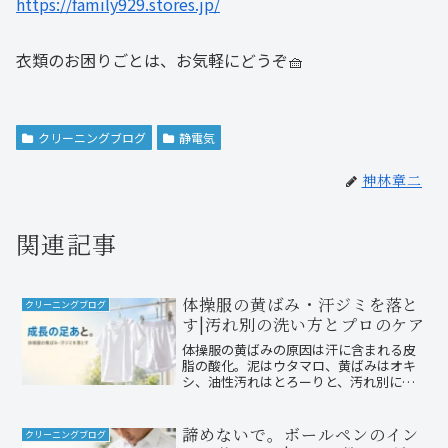
https://family929.stores.jp/
衣類のお困りごとは、お気軽にどうぞ🧺
クリーニングブログ
静電気
神林章二
関連記事
体操服の黄ばみ・汗ジミを落と
クリーニングブログ
す|汚れ別の洗い方とプロのケア
体操服の黄ばみの原因は汗に含まれる皮
脂の酸化。泥はウタマロ、黄ばみはオキ
シ、油性汚れはとろーりと、汚れ別に攻
めるのがコツです。創業56年・国家資格
クリーニング師のファミリークリーニン
グ(北九州小倉南区)が、黄ばみの科学、汚
諦めないで。ボールペンのイン
クリーニングブログ
れ別の落とし方、予防のコツ、プロのケ